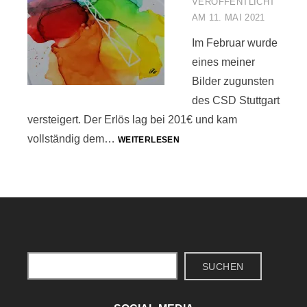
VERÖFFENTLICHT
AM
11. MAI 2021
Im Februar wurde
eines meiner
Bilder zugunsten
des CSD Stuttgart
versteigert. Der Erlös lag bei 201€ und kam
CSD-
vollständig dem…
WEITERLESEN
VERSTEIGERUNG
Suchen
SUCHEN