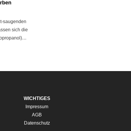
arben
cht-saugenden
assen sich die
Isopropanol)…
WICHTIGES
Impressum
AGB
Datenschutz