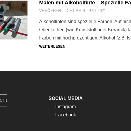
Malen mit Alkoholtinte – Spezielle F
VERÖFFENTLICHT AM
4. JULI 2021
Alkoholtinten sind spezielle Farben. Auf ni
Oberflächen (wie Kunststoff oder Keramik) l
Farben mit hochprozentigem Alkohol (z.B. 
MALEN
WEITERLESEN
MIT
ALKOHOLTINTE
–
SPEZIELLE
FARBEN
SOCIAL MEDIA
CHEN
Instagram
Facebook