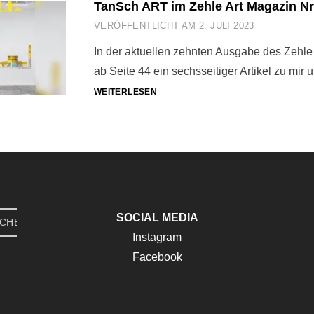
TanSch ART im Zehle Art Magazin Nr
VERÖFFENTLICHT AM
2. JULI 2023
In der aktuellen zehnten Ausgabe des Zehle 
ab Seite 44 ein sechsseitiger Artikel zu mi
TANSCH
WEITERLESEN
ART
IM
ZEHLE
ART
MAGAZIN
NR.10
SOCIAL MEDIA
CHEN
Instagram
Facebook