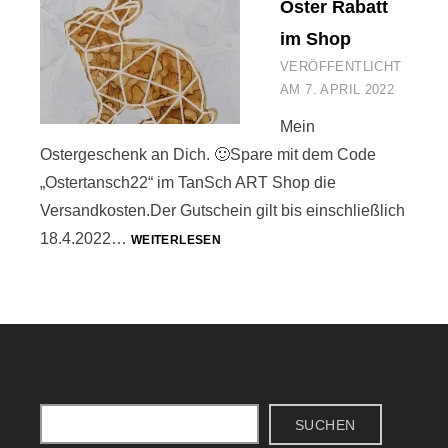
Oster Rabatt
im Shop
VERÖFFENTLICHT
AM
7. APRIL 2022
Mein
Ostergeschenk an Dich. 🙂Spare mit dem Code
„Ostertansch22“ im TanSch ART Shop die
Versandkosten.Der Gutschein gilt bis einschließlich
OSTER
18.4.2022…
WEITERLESEN
RABATT
IM
SHOP
Suchen
SUCHEN