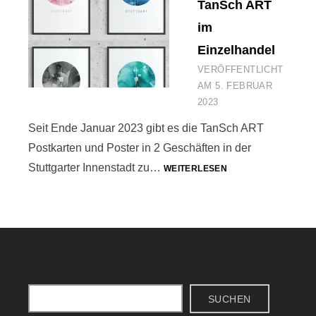
TanSch ART
im
Einzelhandel
VERÖFFENTLICHT
AM
5. FEBRUAR
2023
Seit Ende Januar 2023 gibt es die TanSch ART
Postkarten und Poster in 2 Geschäften in der
TANSCH
Stuttgarter Innenstadt zu…
WEITERLESEN
ART
IM
EINZELHANDEL
Suchen
SUCHEN