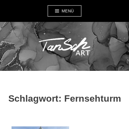
Zum
MENÜ
Inhalt
springen
TANSCH ART
Schlagwort:
Fernsehturm