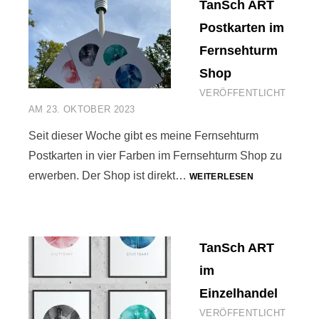
TanSch ART
Postkarten im
Fernsehturm
Shop
VERÖFFENTLICHT
AM
23. OKTOBER 2023
Seit dieser Woche gibt es meine Fernsehturm
Postkarten in vier Farben im Fernsehturm Shop zu
TANSCH
erwerben. Der Shop ist direkt…
WEITERLESEN
ART
POSTKARTEN
IM
FERNSEHTUR
TanSch ART
SHOP
im
Einzelhandel
VERÖFFENTLICHT