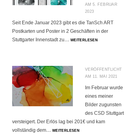
AM
5. FEBRUAR
2023
Seit Ende Januar 2023 gibt es die TanSch ART
Postkarten und Poster in 2 Geschäften in der
TANSCH
Stuttgarter Innenstadt zu…
WEITERLESEN
ART
IM
EINZELHANDEL
VERÖFFENTLICHT
AM
11. MAI 2021
Im Februar wurde
eines meiner
Bilder zugunsten
des CSD Stuttgart
versteigert. Der Erlös lag bei 201€ und kam
CSD-
vollständig dem…
WEITERLESEN
VERSTEIGERUNG