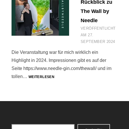
Rückblick zu
The Wall by
Needle
VERÖFFENTLICHT
AM
27.
SEPTEMBER 2024
Die Veranstaltung war für mich wirklich ein
Highlight in 2024. Impressionen gibt es auf der
Seite https://www.needle-gin.com/thewall/ und im
RÜCKBLICK
tollen…
WEITERLESEN
ZU
THE
WALL
BY
NEEDLE
Suchen