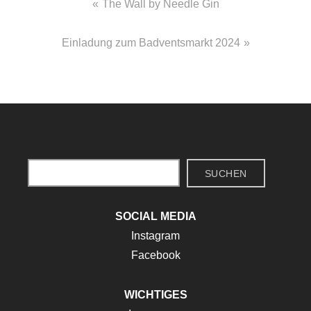
Beitragsnavigation
The Wall by Needle Gin
Einladung zum Badventsmarkt 2024
Suchen
SUCHEN
SOCIAL MEDIA
Instagram
Facebook
WICHTIGES