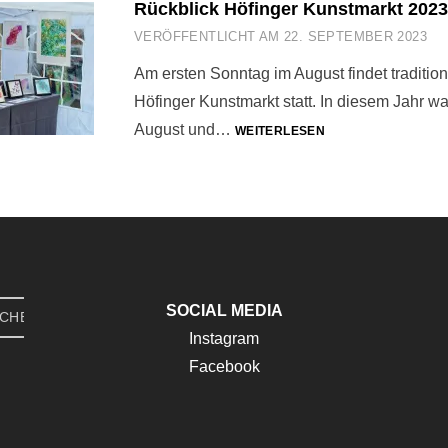
Rückblick Höfinger Kunstmarkt 2023
VERÖFFENTLICHT AM
22. SEPTEMBER 2023
Am ersten Sonntag im August findet tradition
Höfinger Kunstmarkt statt. In diesem Jahr wa
RÜCKBLICK
August und…
WEITERLESEN
HÖFINGER
KUNSTMARKT
2023
SOCIAL MEDIA
CHEN
Instagram
Facebook