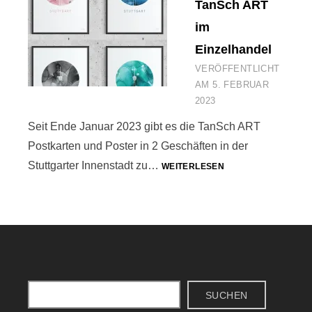
TanSch ART
im
Einzelhandel
VERÖFFENTLICHT
AM
5. FEBRUAR
2023
Seit Ende Januar 2023 gibt es die TanSch ART
Postkarten und Poster in 2 Geschäften in der
TANSCH
Stuttgarter Innenstadt zu…
WEITERLESEN
ART
IM
EINZELHANDEL
Suchen
SUCHEN