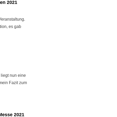
en 2021
eranstaltung.
tion, es gab
RÜCKBLICK
KUNSTKAUFHAUS
WAGENHALLEN
2021
liegt nun eine
 mein Fazit zum
ICK
 Messe 2021