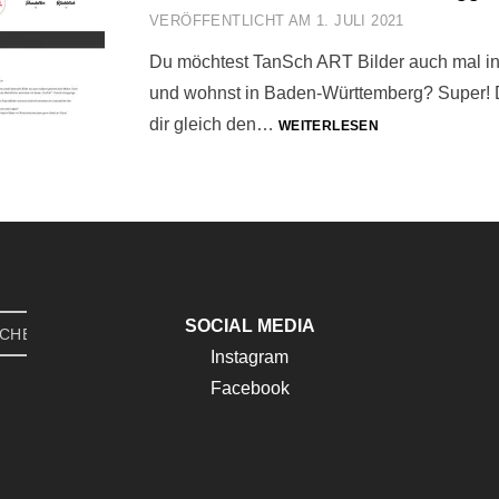
VERÖFFENTLICHT AM
1. JULI 2021
Du möchtest TanSch ART Bilder auch mal in
und wohnst in Baden-Württemberg? Super! 
TANSCH
dir gleich den…
WEITERLESEN
ART
BEI
DER
MADE
IN
STUGGI
MESSE
2021
SOCIAL MEDIA
CHEN
Instagram
Facebook