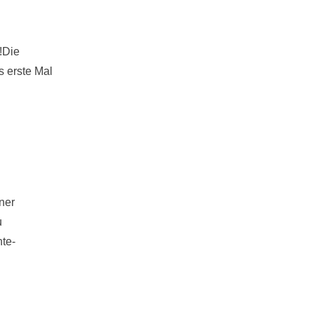
!Die
s erste Mal
L
DLE
ner
u
te-