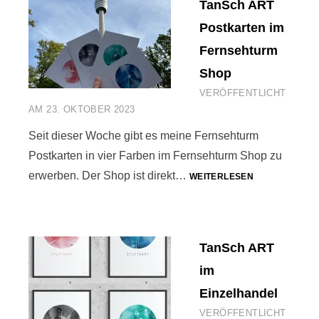
TanSch ART
Postkarten im
Fernsehturm
Shop
VERÖFFENTLICHT
AM
23. OKTOBER 2023
Seit dieser Woche gibt es meine Fernsehturm
Postkarten in vier Farben im Fernsehturm Shop zu
TANSCH
erwerben. Der Shop ist direkt…
WEITERLESEN
ART
POSTKARTEN
IM
FERNSEHTUR
TanSch ART
SHOP
im
Einzelhandel
VERÖFFENTLICHT