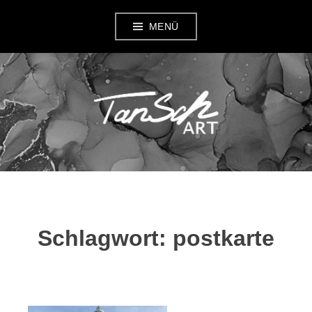
Zum
MENÜ
Inhalt
springen
TANSCH ART
Schlagwort:
postkarte