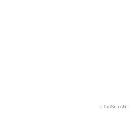
Beitra
TanSch ART 