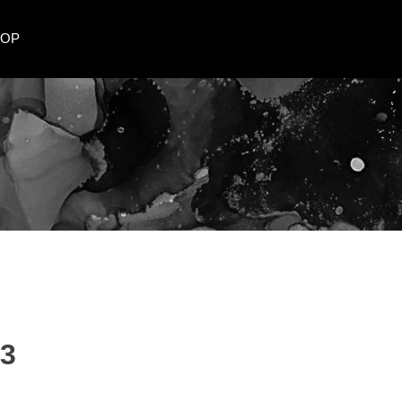
HOP
23