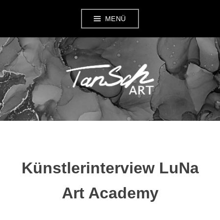
Zum
MENÜ
Inhalt
springen
TANSCH ART
Künstlerinterview LuNa
Art Academy