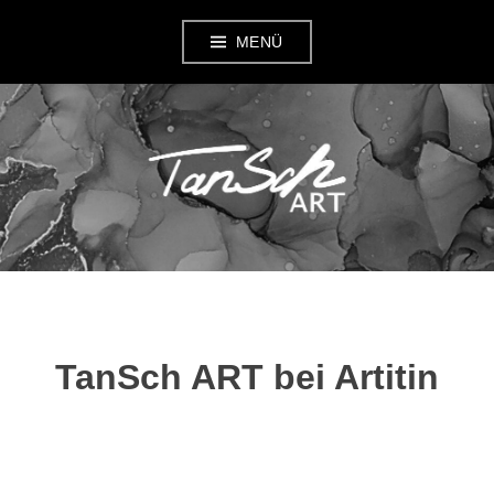
Zum
MENÜ
Inhalt
springen
TANSCH ART
TanSch ART bei Artitin